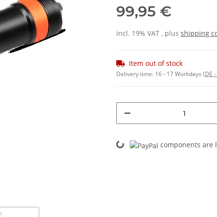
99,95 €
incl. 19% VAT , plus
shipping c
Item out of stock
Delivery time:
16 - 17 Workdays
(DE -
Loading...
components are l