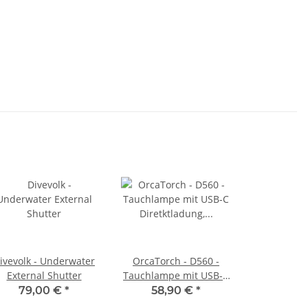
ivevolk - Underwater
OrcaTorch - D560 -
External Shutter
Tauchlampe mit USB-C
Diretktladung, max 700
79,00 €
*
58,90 €
*
Lumen Rose