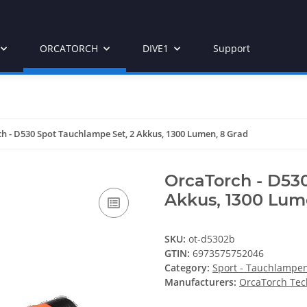
ORCATORCH
DIVE1
Support
h - D530 Spot Tauchlampe Set, 2 Akkus, 1300 Lumen, 8 Grad
OrcaTorch - D53
Akkus, 1300 Lum
SKU:
ot-d5302b
GTIN:
6973575752046
Category:
Sport - Tauchlampe
Manufacturers:
OrcaTorch Tec