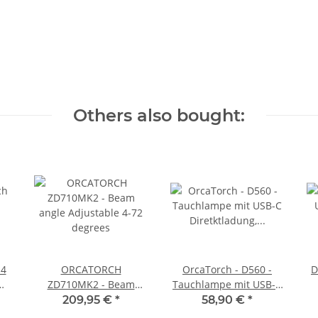
Others also bought:
 4
ORCATORCH
OrcaTorch - D560 -
D
ZD710MK2 - Beam
Tauchlampe mit USB-C
angle Adjustable 4-72
Diretktladung, max 700
209,95 €
*
58,90 €
*
degrees
Lumen Blau