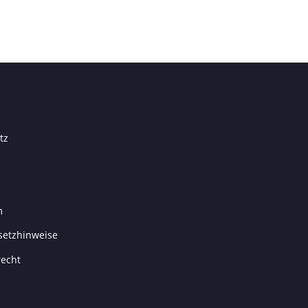
tz
m
setzhinweise
recht