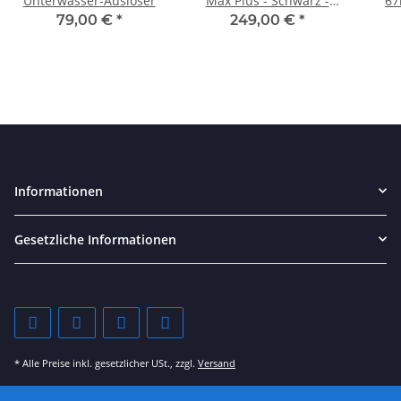
Unterwasser-Auslöser
Max Plus - Schwarz -
67
Smartphonegehäuse
79,00 €
*
249,00 €
*
Informationen
Gesetzliche Informationen
* Alle Preise inkl. gesetzlicher USt., zzgl.
Versand