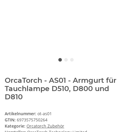
OrcaTorch - AS01 - Armgurt für
Tauchlampe D510, D800 und
D810
Artikelnummer:
ot-as01
GTIN:
6973575750264
Kategorie:
Orcatorch Zubehör