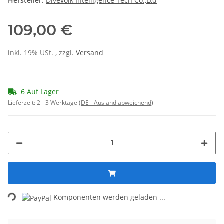
Hersteller:
Divevolk Intelligence Tech Co.,Ltd
109,00 €
inkl. 19% USt. , zzgl.
Versand
6 Auf Lager
Lieferzeit:
2 - 3 Werktage
(DE - Ausland abweichend)
ading...
Komponenten werden geladen ...