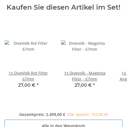
Kaufen Sie diesen Artikel im Set!
1x
DiveVolk Rot Filter
1x
Divevolk - Magenta
1x
67mm
Filter - 67mm
Ang
27,00 €
*
27,00 €
*
Gesamtpreis:
2.499,00 €
(Sie sparen: 153,00 €)
Alle in den Warenkorb